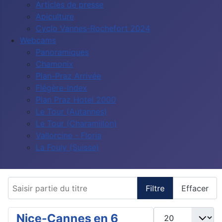
Articles de presse
Apiculture
Cyclo Vannes-Rochefort 2024
Webcams
Panoramiques
Chamonix
Plan-Praz Arrivée
Flégère-Index
Plan Praz Hotel 2000
Le Tour (Autannes)
Le Tour (Charamillon)
Vallorcine - Floria
La Fouly (Suisse)
Saisir partie du titre
Filtre
Effacer
Afficher #
Nice-Cannes en 6