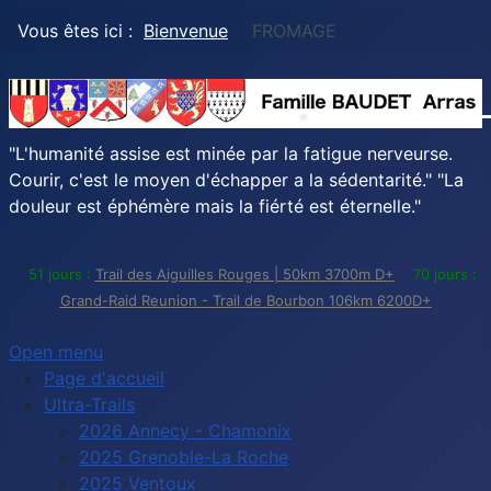
Vous êtes ici :
Bienvenue
FROMAGE
"L'humanité assise est minée par la fatigue nerveurse.
Courir, c'est le moyen d'échapper a la sédentarité." "La
douleur est éphémère mais la fiérté est éternelle."
51 jours :
Trail des Aiguilles Rouges | 50km 3700m D+
70 jours :
Grand-Raid Reunion - Trail de Bourbon 106km 6200D+
Open menu
Page d'accueil
Ultra-Trails
2026 Annecy - Chamonix
2025 Grenoble-La Roche
2025 Ventoux