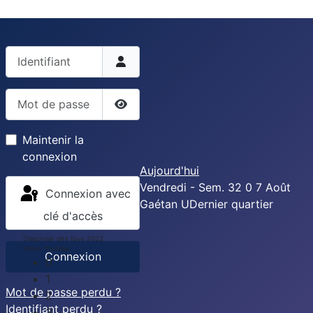
Identifiant
Mot de passe
Afficher le mot de passe
Maintenir la
connexion
Aujourd'hui
Vendredi - Sem. 32
0
7
Août
Connexion avec
Gaétan
U
Dernier quartier
clé d'accès
Diagonale des fous 2023
Video Youtube
Connexion
0
1
Mot de passe perdu ?
2
Identifiant perdu ?
3