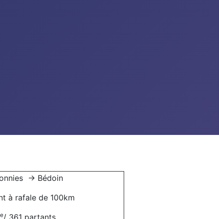
onnies -> Bédoin
nt à rafale de 100km
e
/ 361 partants