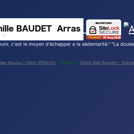
urir, c'est le moyen d'échapper a la sédentarité." "La douleu
uilles Rouges | 50km 3700m D+
70 jours :
Grand-Raid Reunion - Trail