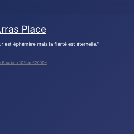
r est éphémère mais la fiérté est éternelle."
 de Bourbon 106km 6200D+