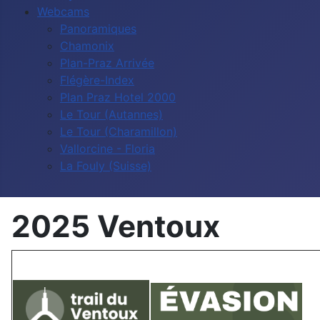
Webcams
Panoramiques
Chamonix
Plan-Praz Arrivée
Flégère-Index
Plan Praz Hotel 2000
Le Tour (Autannes)
Le Tour (Charamillon)
Vallorcine - Floria
La Fouly (Suisse)
2025 Ventoux