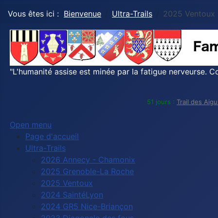
Vous êtes ici :
Bienvenue
Ultra-Trails
2025 Ventoux
"L'humanité assise est minée par la fatigue nerveurse. Co
51 jours :
Trail des Aig
Open menu
Page d'accueil
Ultra-Trails
2026 Annecy - Chamonix
2025 Grenoble-La Roche
2025 Ventoux
2024 SaintéLyon
2024 GR5 Nice-Briançon