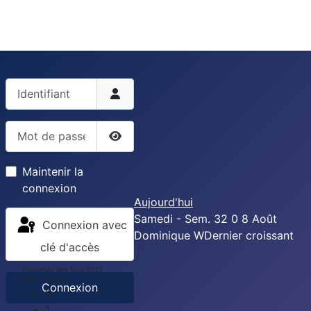
Identifiant
Mot de passe
Afficher le mot de passe
Maintenir la
connexion
Aujourd'hui
Samedi - Sem. 32
0
8
Août
Connexion avec
Dominique
W
Dernier croissant
clé d'accès
Diagonale des fous 2023
Video Youtube
Connexion
0
1