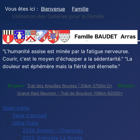
Vous êtes ici :
Bienvenue
Famille
Utilisation des Galléries pour la Famille
"L'humanité assise est minée par la fatigue nerveurse.
Courir, c'est le moyen d'échapper a la sédentarité." "La
douleur est éphémère mais la fiérté est éternelle."
50 jours :
Trail des Aiguilles Rouges | 50km 3700m D+
69 jours :
Grand-Raid Reunion - Trail de Bourbon 106km 6200D+
Open menu
Page d'accueil
Ultra-Trails
2026 Annecy - Chamonix
2025 Grenoble-La Roche