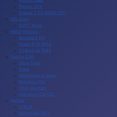
Photos Jeep
Photos 2CV
Etapes 2 CV 2009-2011
IOS Apps
GQTT Apps
WW2-Histoire
Bouchard FFI
Crash B-17 1944
3 héros de 1944
Sports CAP
Ultra-Trails
Trails
Marathons et Semi
Resultats FFA
ITRA résultats
Impulsion CM-CIC
Famille
27BCA
Michel BAUDET