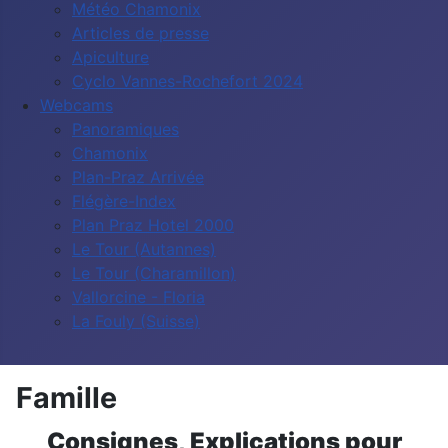
Météo Chamonix
Articles de presse
Apiculture
Cyclo Vannes-Rochefort 2024
Webcams
Panoramiques
Chamonix
Plan-Praz Arrivée
Flégère-Index
Plan Praz Hotel 2000
Le Tour (Autannes)
Le Tour (Charamillon)
Vallorcine - Floria
La Fouly (Suisse)
Famille
Consignes, Explications pour