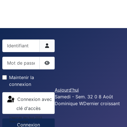
Identifiant
Mot de passe
Afficher le mot de passe
Maintenir la
connexion
Aujourd'hui
Samedi - Sem. 32
0
8
Août
Connexion avec
Dominique
W
Dernier croissant
clé d'accès
Diagonale des fous 2023
Video Youtube
Connexion
0