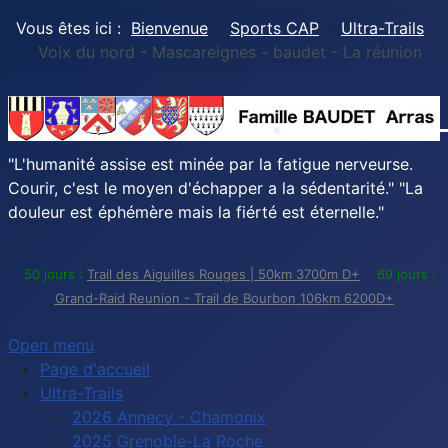
Vous êtes ici :
Bienvenue
Sports CAP
Ultra-Trails
Voix du nord - Mascareignes - baudet - La réunion
"L'humanité assise est minée par la fatigue nerveurse.
Courir, c'est le moyen d'échapper a la sédentarité." "La
douleur est éphémère mais la fiérté est éternelle."
50 jours :
Trail des Aiguilles Rouges | 50km 3700m D+
69 jours :
Grand-Raid Reunion - Trail de Bourbon 106km 6200D+
Open menu
Page d'accueil
Ultra-Trails
2026 Annecy - Chamonix
2025 Grenoble-La Roche