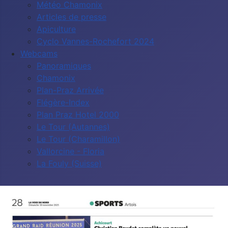
Météo Chamonix
Articles de presse
Apiculture
Cyclo Vannes-Rochefort 2024
Webcams
Panoramiques
Chamonix
Plan-Praz Arrivée
Flégère-Index
Plan Praz Hotel 2000
Le Tour (Autannes)
Le Tour (Charamillon)
Vallorcine - Floria
La Fouly (Suisse)