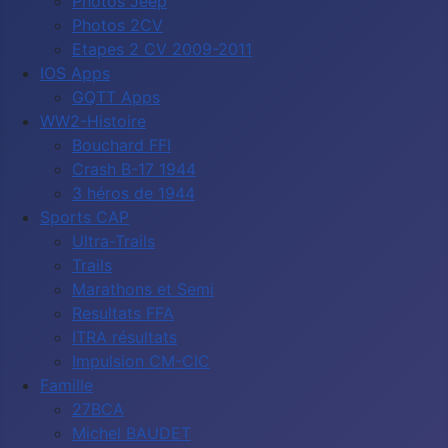
Photos Jeep
Photos 2CV
Etapes 2 CV 2009-2011
IOS Apps
GQTT Apps
WW2-Histoire
Bouchard FFI
Crash B-17 1944
3 héros de 1944
Sports CAP
Ultra-Trails
Trails
Marathons et Semi
Resultats FFA
ITRA résultats
Impulsion CM-CIC
Famille
27BCA
Michel BAUDET